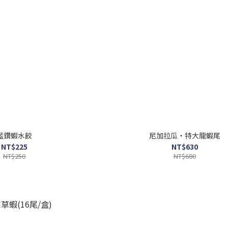
藍鑽蝦水餃
尼加拉瓜・特大龍蝦尾
NT$225
NT$630
NT$250
NT$680