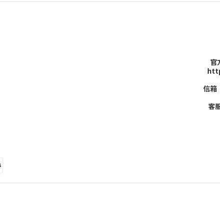
官方
htt
信箱：
客服