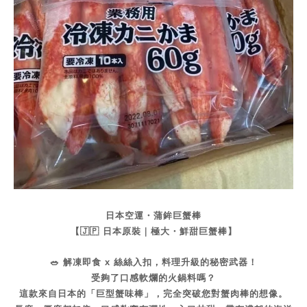
日本空運・蒲鉾巨蟹棒
【🇯🇵 日本原裝｜極大・鮮甜巨蟹棒】
🥗 解凍即食 x 絲絲入扣，料理升級的秘密武器！
受夠了口感軟爛的火鍋料嗎？
這款來自日本的「巨型蟹味棒」，完全突破您對蟹肉棒的想像。