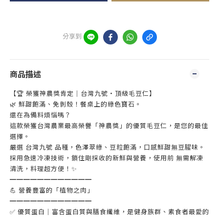
分享到
商品描述
【🏆 榮獲神農獎肯定｜台灣九號・頂級毛豆仁】
🌿 鮮甜飽滿、免剝殼！餐桌上的綠色寶石。
還在為備料煩惱嗎？
這款榮獲台灣農業最高榮譽「神農獎」的優質毛豆仁，是您的最佳
選擇。
嚴選 台灣九號 品種，色澤翠綠、豆粒飽滿，口感鮮甜無豆腥味。
採用急速冷凍技術，鎖住剛採收的新鮮與營養，使用前 無需解凍
清洗，料理超方便！✨
━━━━━━━━━━━━
💪 營養豐富的「植物之肉」
━━━━━━━━━━━━
✅ 優質蛋白｜富含蛋白質與膳食纖維，是健身族群、素食者最愛的