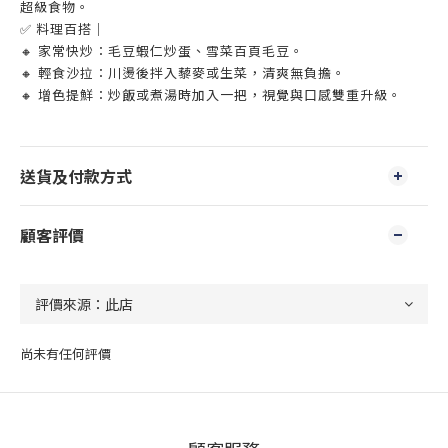
超級食物。
✅ 料理百搭｜
🔸 家常快炒：毛豆蝦仁炒蛋、雪菜百頁毛豆。
🔸 輕食沙拉：川燙後拌入藜麥或生菜，清爽無負擔。
🔸 增色提鮮：炒飯或煮湯時加入一把，視覺與口感雙重升級。
送貨及付款方式
顧客評價
尚未有任何評價