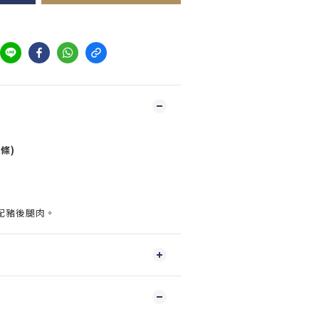
條)
配豬後腿肉。