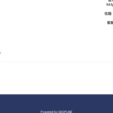
htt
信箱：
客服
Powered by SHOPLINE