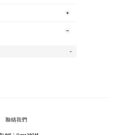
聯絡我們
LINE：@qrs3974f