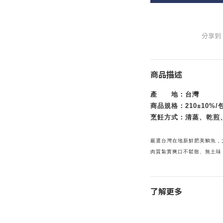
分享到
商品描述
產 地：台灣
商品規格：210±10%/
烹飪方式：清蒸、乾煎
嚴選台灣在地新鮮肥美鯛魚，
肉質紮實爽口不鬆散、無土味
了解更多