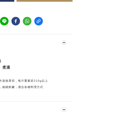
包
、煮湯
大規格厚切，每片重量皆210g以上
，細緻鮮嫩，適合各種料理方式