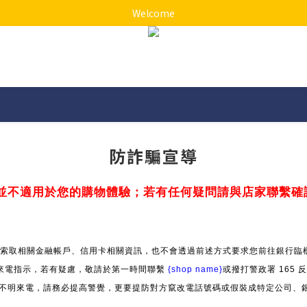
Welcome
防詐騙宣導
並不適用於您的購物體驗；若有任何疑問請與店家聯繫確
索取相關金融帳戶、信用卡相關資訊，也不會透過前述方式要求您前往銀行臨櫃
來電指示，若有疑慮，敬請於第一時間聯繫
{shop name}
或撥打警政署 165
」等不明來電，請務必提高警覺，更要提防對方竄改電話號碼或假裝成特定公司、