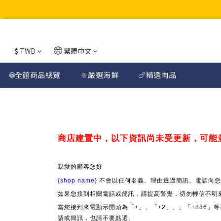
$
TWD
繁體中文
🌐全館商品總覽
🔆嚴選海鮮
🍗精選肉品
商店建置中，以下資訊尚未受更新，可能
親愛的顧客您好
{shop name}
不會以任何名義、理由透過簡訊、電話向您
如果您接到相關電話或簡訊，請提高警覺，切勿輕信不明
當您接到來電顯示開頭為「+」、「+2」、」「+886
請或簡訊，也請不要點選。