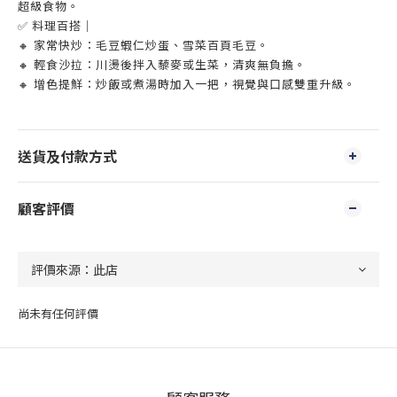
超級食物。
✅ 料理百搭｜
🔸 家常快炒：毛豆蝦仁炒蛋、雪菜百頁毛豆。
🔸 輕食沙拉：川燙後拌入藜麥或生菜，清爽無負擔。
🔸 增色提鮮：炒飯或煮湯時加入一把，視覺與口感雙重升級。
送貨及付款方式
顧客評價
尚未有任何評價