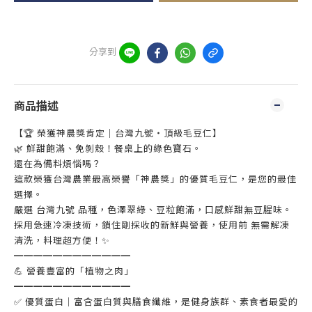
分享到
商品描述
【🏆 榮獲神農獎肯定｜台灣九號・頂級毛豆仁】
🌿 鮮甜飽滿、免剝殼！餐桌上的綠色寶石。
還在為備料煩惱嗎？
這款榮獲台灣農業最高榮譽「神農獎」的優質毛豆仁，是您的最佳
選擇。
嚴選 台灣九號 品種，色澤翠綠、豆粒飽滿，口感鮮甜無豆腥味。
採用急速冷凍技術，鎖住剛採收的新鮮與營養，使用前 無需解凍
清洗，料理超方便！✨
━━━━━━━━━━━━
💪 營養豐富的「植物之肉」
━━━━━━━━━━━━
✅ 優質蛋白｜富含蛋白質與膳食纖維，是健身族群、素食者最愛的