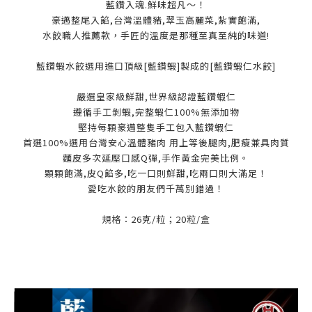
藍鑽入魂.鮮味超凡～！
豪邁整尾入餡,台灣溫體豬,翠玉高麗菜,紮實飽滿,
水餃職人推薦款，手匠的溫度是那種至真至純的味道!
藍鑽蝦水餃選用進口頂級[藍鑽蝦]製成的[藍鑽蝦仁水餃]
嚴選皇家級鮮甜,世界級認證藍鑽蝦仁
遵循手工剝蝦,完整蝦仁100%無添加物
堅持每顆豪邁整隻手工包入藍鑽蝦仁
首選100%選用台灣安心溫體豬肉 用上等後腿肉,肥瘦兼具肉質
麵皮多次延壓口感Q彈,手作黃金完美比例。
顆顆飽滿,皮Q餡多,吃一口則鮮甜,吃兩口則大滿足！
愛吃水餃的朋友們千萬別錯過！
規格：26克/粒；20粒/盒