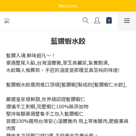
Welcome
藍鑽蝦水餃
藍鑽入魂.鮮味超凡～！
豪邁整尾入餡,台灣溫體豬,翠玉高麗菜,紮實飽滿,
水餃職人推薦款，手匠的溫度是那種至真至純的味道!
藍鑽蝦水餃選用進口頂級[藍鑽蝦]製成的[藍鑽蝦仁水餃],
嚴選皇家級鮮甜,世界級認證藍鑽蝦仁
遵循手工剝蝦,完整蝦仁100%無添加物
堅持每顆豪邁整隻手工包入藍鑽蝦仁
首選100%選用台灣安心溫體豬肉 用上等後腿肉,肥瘦兼具
肉質
麵皮多次延壓口感Q彈,手作黃金完美比例。