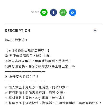
Share
DESCRIPTION
熟凍帶殼海瓜子
【🔥 3分鐘端出熱炒店美味！】
😋 熟凍帶殼海瓜子，鮮甜上市！
不用去市場摸黑，不用等吐沙等到天荒地老！
只要打開包裝，現撈等級的美味馬上端上桌！🥘
━━━━━━━━━━━━
🌟 為什麼大家都在搶？
━━━━━━━━━━━━
✅ 懶人救星｜免吐沙、免清洗，開袋即煮。
✅ 粒粒飽滿｜鎖住天然鮮甜，肉質 Q 彈。
✅ 真材實料｜每包 500g 實重，無包冰！
✅ 料理百搭｜塔香快炒、海鮮粥、白酒義大利麵，怎麼煮都好吃！