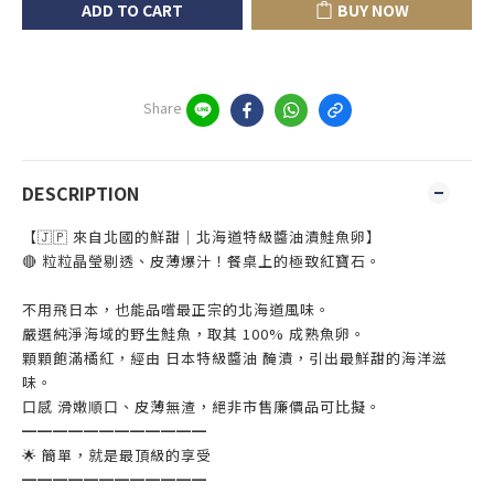
ADD TO CART
BUY NOW
Share
DESCRIPTION
【🇯🇵 來自北國的鮮甜｜北海道特級醬油漬鮭魚卵】
🔴 粒粒晶瑩剔透、皮薄爆汁！餐桌上的極致紅寶石。
不用飛日本，也能品嚐最正宗的北海道風味。
嚴選純淨海域的野生鮭魚，取其 100% 成熟魚卵。
顆顆飽滿橘紅，經由 日本特級醬油 醃漬，引出最鮮甜的海洋滋
味。
口感 滑嫩順口、皮薄無渣，絕非市售廉價品可比擬。
━━━━━━━━━━━━
🌟 簡單，就是最頂級的享受
━━━━━━━━━━━━