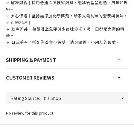
✅ 解凍即食｜採用急速冷凍技術鎖鮮，退冰後晶瑩剔透，風味如現
撈。
✅ 安心保證｜堅持無添加化學藥劑，給家人最純粹的營養與美味。
✅ 百搭料理｜
🔸 鮭魚卵丼：熱飯淋上魚卵與少許哇沙米，每一口都是大海的精
華。
🔸 日式手卷：搭配海苔與小黃瓜，清爽開胃，小朋友的最愛。
SHIPPING & PAYMENT
CUSTOMER REVIEWS
No review for this product