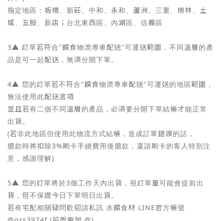
指定地區：板橋、新莊、中和、永和、蘆洲、三重、樹林、土
城、五股、新店；台北東西區、內湖區、信義區
3▲ 訂單若符合"饌食物流專車配送"可運送範圍，不同溫層的產
品是可一起配送，無須分開下單。
4▲ 您的訂單若不符合"饌食物流專車配送"可運送的地區範圍，
無法使用此配送選項
並且若有二個不同溫層的產品，必須要分開下單結帳才能正常
出貨。
(若非此地區但使用此物流方式結帳，造成訂單錯誤的話，
退款時將扣除3%刷卡手續費用後退款，還請刷卡的客人特別注
意，感謝理解)
5▲ 您的訂單將於3個工作天內出貨，視訂單量可能會提前出
貨，但不保證今日下單明日出貨。
若有宅配相關疑問歡迎請私訊 水饌食材 LINE官方帳號
@qrs3974f (前面需加 @)