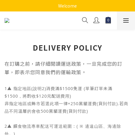
Welcome
DELIVERY POLICY
在訂購之前，請仔細閱讀運送政策，一旦完成您的訂
單，即表示您同意我們的運輸政策。
1▲ 指定地區(說明2)消費滿$1500免運 (單筆訂單未滿
$1500，將酌收$120元配送費用)
非指定地區或縣市若選此項一律+250黑貓運費(貨到付款).若商
品不同溫層的會收500黑貓運費(貨到付款)
2▲ 饌食物流專車配送可運送範圍 : ( ※ 邊遠山區、海邊除
外。)