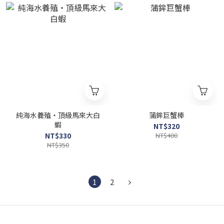
純海水養殖・頂級馬來大白
蒲鉾巨蟹棒
蝦
NT$320
NT$330
NT$400
NT$350
1
2