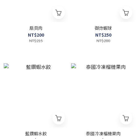
扇貝肉
御炸蝦球
NT$200
NT$250
NT$215
NT$280
藍鑽蝦水餃
泰國冷凍榴槤果肉